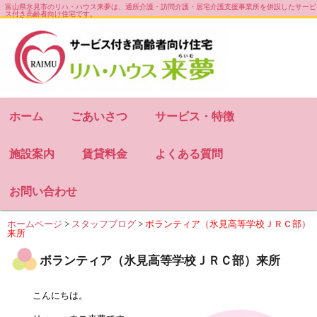
富山県氷見市のリハ・ハウス来夢は、通所介護・訪問介護・居宅介護支援事業所を併設したサービ
ス付き高齢者向け住宅です。
お知らせ
会社概要
サイトマップ
ホーム
ごあいさつ
サービス・特徴
施設案内
賃貸料金
よくある質問
お問い合わせ
ホームページ
>
スタッフブログ
>
ボランティア（氷見高等学校ＪＲＣ部）
来所
ボランティア（氷見高等学校ＪＲＣ部）来所
こんにちは。