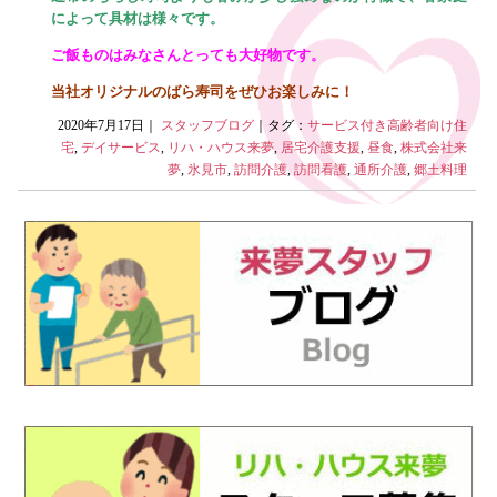
によって具材は様々です。
ご飯ものはみなさんとっても大好物です。
当社オリジナルのばら寿司をぜひお楽しみに！
2020年7月17日｜
スタッフブログ
｜タグ：
サービス付き高齢者向け住
宅
,
デイサービス
,
リハ・ハウス来夢
,
居宅介護支援
,
昼食
,
株式会社来
夢
,
氷見市
,
訪問介護
,
訪問看護
,
通所介護
,
郷土料理