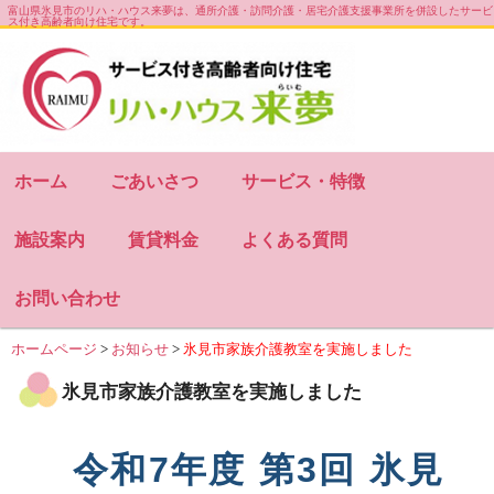
富山県氷見市のリハ・ハウス来夢は、通所介護・訪問介護・居宅介護支援事業所を併設したサービ
ス付き高齢者向け住宅です。
お知らせ
会社概要
サイトマップ
ホーム
ごあいさつ
サービス・特徴
施設案内
賃貸料金
よくある質問
お問い合わせ
ホームページ
>
お知らせ
>
氷見市家族介護教室を実施しました
氷見市家族介護教室を実施しました
令和7年度 第3回 氷見