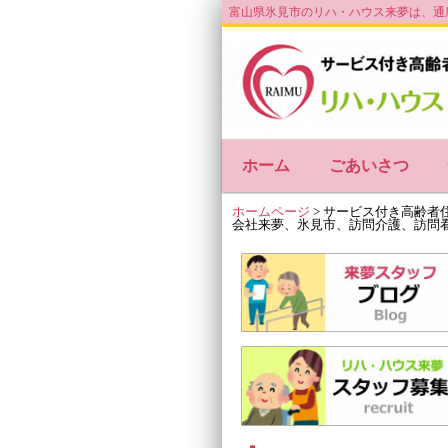
富山県氷見市のリハ・ハウス来夢は、通
ホーム
ごあいさつ
ホームページ
>
サービス付き高齢者
会社来夢、氷見市、訪問介護、訪問